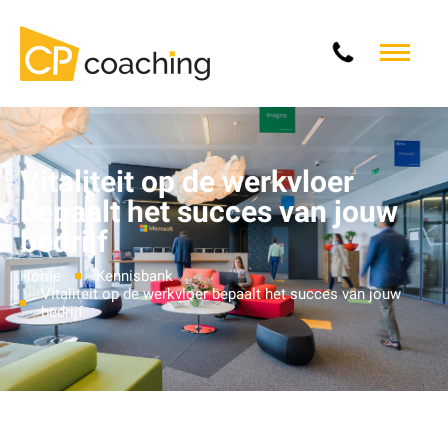
Vitaliteit op de werkvloer
bepaalt het succes van jouw
bedrijf
Home
Kennisbank
Vitaliteit op de werkvloer bepaalt het succes van jouw
bedrijf