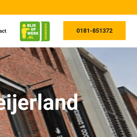
0181-851372
act
ijerland