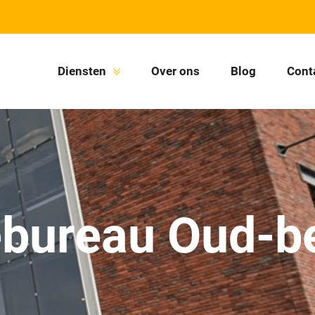
Diensten
Over ons
Blog
Cont
ebureau Oud-be