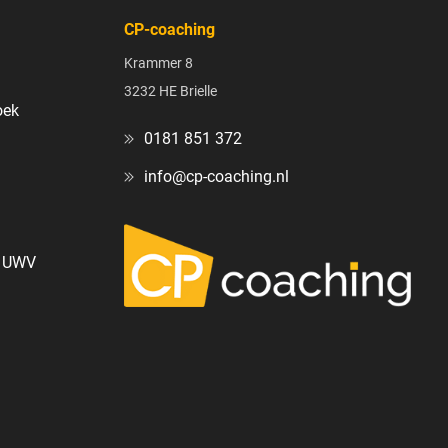
CP-coaching
Krammer 8
3232 HE Brielle
oek
0181 851 372
info@cp-coaching.nl
g UWV