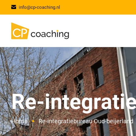
info@cp-coaching.nl
Re-integrati
Home
Re-integratiebureau Oud-beijerland