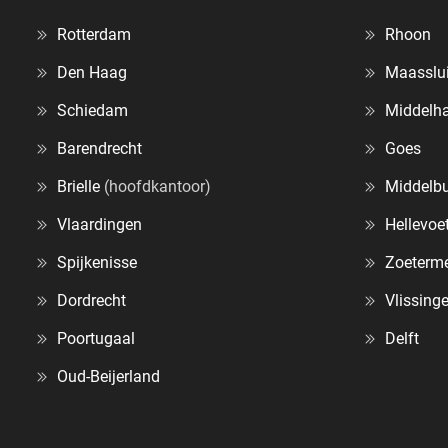
Rotterdam
Rhoon
Den Haag
Maasslu
Schiedam
Middelha
Barendrecht
Goes
Brielle
(hoofdkantoor)
Middelb
Vlaardingen
Hellevoet
Spijkenisse
Zoeterm
Dordrecht
Vlissing
Poortugaal
Delft
Oud-Beijerland