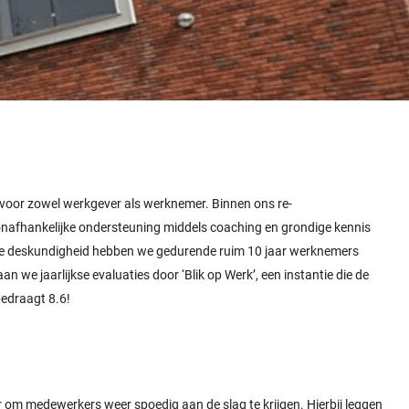
n voor zowel werkgever als werknemer. Binnen ons re-
n onafhankelijke ondersteuning middels coaching en grondige kennis
ide deskundigheid hebben we gedurende ruim 10 jaar werknemers
n we jaarlijkse evaluaties door ‘Blik op Werk’, een instantie die de
bedraagt 8.6!
r om medewerkers weer spoedig aan de slag te krijgen. Hierbij leggen