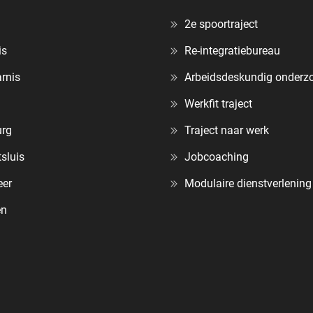
2e spoortraject
is
Re-integratiebureau
rnis
Arbeidsdeskundig onderz
Werkfit traject
urg
Traject naar werk
sluis
Jobcoaching
eer
Modulaire dienstverlenin
en