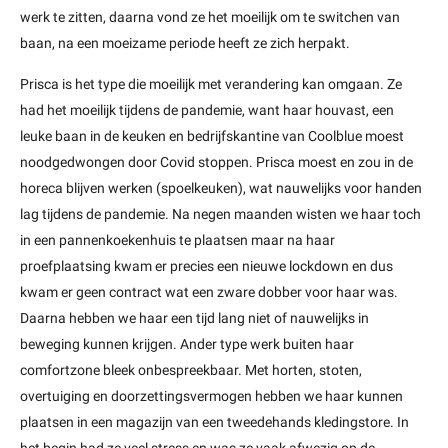
werk te zitten, daarna vond ze het moeilijk om te switchen van
baan, na een moeizame periode heeft ze zich herpakt.
Prisca is het type die moeilijk met verandering kan omgaan. Ze
had het moeilijk tijdens de pandemie, want haar houvast, een
leuke baan in de keuken en bedrijfskantine van Coolblue moest
noodgedwongen door Covid stoppen. Prisca moest en zou in de
horeca blijven werken (spoelkeuken), wat nauwelijks voor handen
lag tijdens de pandemie. Na negen maanden wisten we haar toch
in een pannenkoekenhuis te plaatsen maar na haar
proefplaatsing kwam er precies een nieuwe lockdown en dus
kwam er geen contract wat een zware dobber voor haar was.
Daarna hebben we haar een tijd lang niet of nauwelijks in
beweging kunnen krijgen. Ander type werk buiten haar
comfortzone bleek onbespreekbaar. Met horten, stoten,
overtuiging en doorzettingsvermogen hebben we haar kunnen
plaatsen in een magazijn van een tweedehands kledingstore. In